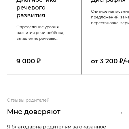
речевого
Слитное написание
развития
предложений, заме
перестановка, зер
Определение уровня
написание и пропу
развития речи ребёнка,
недописывание ок
выявление речевых
произвольное деле
нарушений и их причин.
— это не плод
Результаты
невнимательности,
логопедического
речевое нарушени
9 000 ₽
от 3 200 ₽/
обследования подробно
дисграфия. Я помо
объясняются родителям,
избавиться от него.
выдаётся заключение.
Отзывы родителей
Мне доверяют
Я благодарна родителям за оказанное