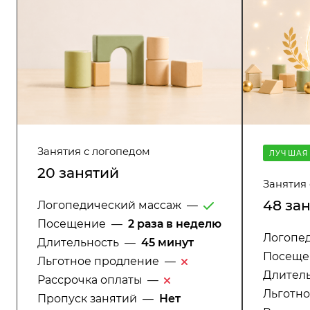
Занятия с логопедом
ЛУЧШАЯ
20 занятий
Занятия
48 за
Логопедический массаж
—
Посещение
—
2 раза в неделю
Логопе
Длительность
—
45 минут
Посеще
Льготное продление
—
Длител
Рассрочка оплаты
—
Льготн
Пропуск занятий
—
Нет