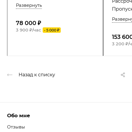
Рассроч
Развернуть
Пропуск
Разверн
78 000 ₽
3 900 ₽/час
- 5 000 ₽
153 60
3 200 ₽/
Назад к списку
Обо мне
Отзывы