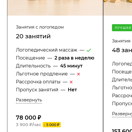
Занятия с логопедом
ЛУЧШАЯ
20 занятий
Занятия
48 за
Логопедический массаж
—
Посещение
—
2 раза в неделю
Логопе
Длительность
—
45 минут
Посеще
Льготное продление
—
Длител
Рассрочка оплаты
—
Льготн
Пропуск занятий
—
Нет
Рассроч
Развернуть
Пропуск
Разверн
78 000 ₽
3 900 ₽/час
- 5 000 ₽
153 60