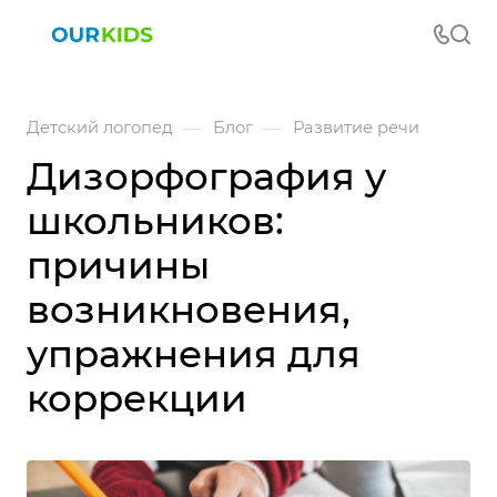
—
—
Детский логопед
Блог
Развитие речи
Дизорфография у
школьников:
причины
возникновения,
упражнения для
коррекции